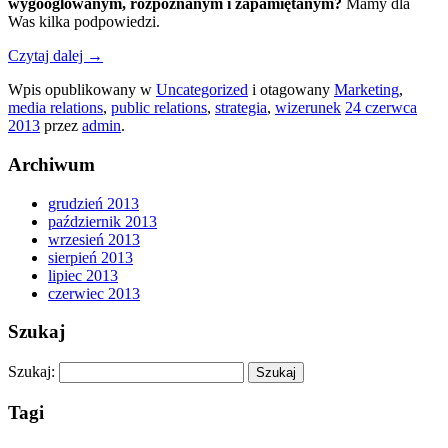
wygooglowanym, rozpoznanym i zapamiętanym?
Mamy dla
Was kilka podpowiedzi.
Czytaj dalej
→
Wpis opublikowany w
Uncategorized
i otagowany
Marketing
,
media relations
,
public relations
,
strategia
,
wizerunek
24 czerwca
2013
przez
admin
.
Archiwum
grudzień 2013
październik 2013
wrzesień 2013
sierpień 2013
lipiec 2013
czerwiec 2013
Szukaj
Szukaj:
Tagi