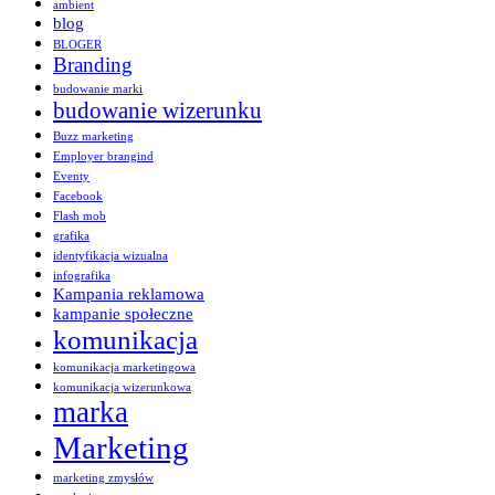
ambient
blog
BLOGER
Branding
budowanie marki
budowanie wizerunku
Buzz marketing
Employer brangind
Eventy
Facebook
Flash mob
grafika
identyfikacja wizualna
infografika
Kampania reklamowa
kampanie społeczne
komunikacja
komunikacja marketingowa
komunikacja wizerunkowa
marka
Marketing
marketing zmysłów